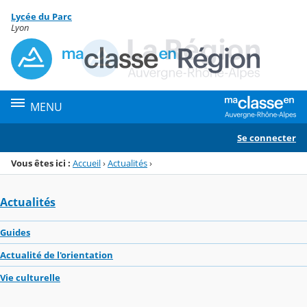
Panneau de gestion des cookies
Lycée du Parc
Menu de la rubrique
Contenu
Lyon
MENU
Se connecter
Vous êtes ici :
Accueil
›
Actualités
›
Actualités
Guides
Actualité de l'orientation
Vie culturelle