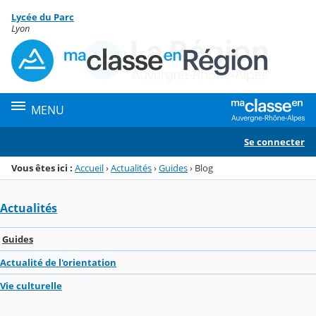
Panneau de gestion des cookies
Lycée du Parc
Menu de la rubrique
Contenu
Lyon
MENU
Se connecter
Vous êtes ici :
Accueil
›
Actualités
›
Guides
›
Blog
Actualités
Guides
Actualité de l'orientation
Vie culturelle