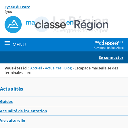
Panneau de gestion des cookies
Lycée du Parc
Menu de la rubrique
Contenu
Lyon
MENU
Se connecter
Vous êtes ici :
Accueil
›
Actualités
›
Blog
›
Escapade marseillaise des
terminales euro
Actualités
Guides
Actualité de l'orientation
Vie culturelle