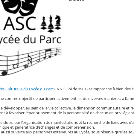
cio-Culturelle du Lycée du Parc
( A.S.C., loi de 1901) se rapproche à bien des 
onné comme objectif de participer activement, et de diverses manières, à l’amé
de développer, au sein de la vie collective, la dimension communautaire et l’
ent à favoriser l’épanouissement de la personnalité de chacun en privilégiant 
e clubs, par l’organisation de manifestations et la recherche de liens avec d’aut
mique et génératrice d’échanges et de compréhension.
t aussi ouverte aux personnes extérieures au Lycée, sous réserve qu’elles soie