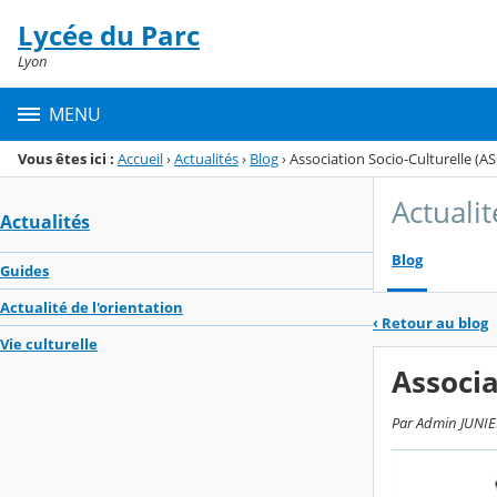
Panneau de gestion des cookies
Lycée du Parc
Menu de la rubrique
Contenu
Lyon
MENU
Vous êtes ici :
Accueil
›
Actualités
›
Blog
›
Association Socio-Culturelle (AS
Actualit
Actualités
Blog
Guides
Actualité de l'orientation
‹
Retour au blog
Vie culturelle
Associa
Par Admin JUNIER,