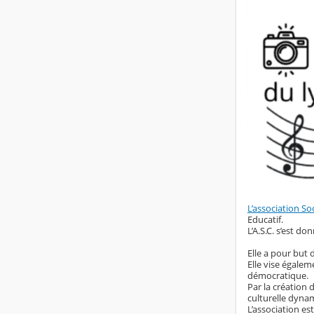
L’association So
Educatif.
L’A.S.C. s’est d
Elle a pour but 
Elle vise égalem
démocratique.
Par la création d
culturelle dyna
L’association es