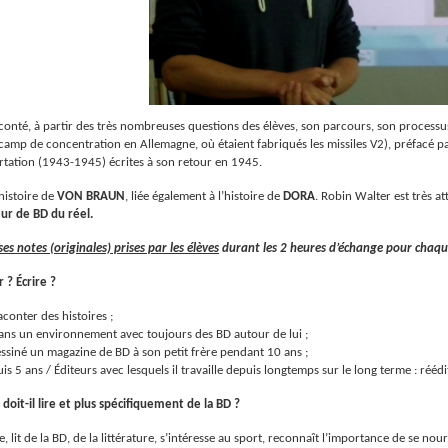
conté, à partir des très nombreuses questions des élèves, son parcours, son processus
amp de concentration en Allemagne, où étaient fabriqués les missiles V2), préfacé par
rtation (1943-1945) écrites à son retour en 1945.
histoire de
VON BRAUN
, liée également à l’histoire de
DORA
. Robin Walter est très 
eur de BD du réel.
ses notes (originales) prises par les élèves
durant les 2 heures d’échange pour chaque
 ? Écrire ?
aconter des histoires ;
ans un environnement avec toujours des BD autour de lui ;
ssiné un magazine de BD à son petit frère pendant 10 ans ;
uis 5 ans / Éditeurs avec lesquels il travaille depuis longtemps sur le long terme : réé
doit-il lire et plus spécifiquement de la BD ?
e, lit de la BD, de la littérature, s’intéresse au sport, reconnaît l’importance de se no