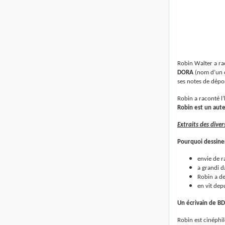
Robin Walter a ra
DORA
(nom d’un c
ses notes de dépo
Robin a raconté l’
Robin est un aut
Extraits des diver
Pourquoi dessiner
envie de r
a grandi d
Robin a de
en vit dep
Un écrivain de BD 
Robin est cinéphil