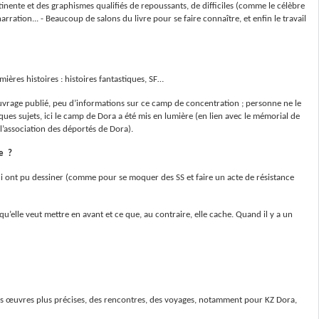
rtinente et des graphismes qualifiés de repoussants, de difficiles (comme le célèbre
ration... - Beaucoup de salons du livre pour se faire connaître, et enfin le travail
ières histoires : histoires fantastiques, SF…
 ouvrage publié, peu d’informations sur ce camp de concentration ; personne ne le
ques sujets, ici le camp de Dora a été mis en lumière (en lien avec le mémorial de
l’association des déportés de Dora).
le ?
i ont pu dessiner (comme pour se moquer des SS et faire un acte de résistance
u’elle veut mettre en avant et ce que, au contraire, elle cache. Quand il y a un
, des œuvres plus précises, des rencontres, des voyages, notamment pour KZ Dora,