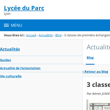
Panneau de gestion des cookies
Lycée du Parc
Menu de la rubrique
Contenu
Lyon
MENU
Vous êtes ici :
Accueil
›
Actualités
›
Blog
›
3 classes de première échangen
Actualit
Actualités
Blog
Guides
Actualité de l'orientation
‹
Retour au blog
Vie culturelle
3 class
Par Admin JUNIER