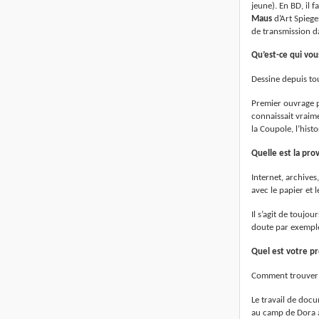
jeune). En BD, il 
Maus
d’Art Spiege
de transmission da
Qu’est-ce qui vou
Dessine depuis tou
Premier ouvrage p
connaissait vraime
la Coupole, l’hist
Quelle est la pr
Internet, archive
avec le papier et
Il s’agit de toujo
doute par exemple
Quel est votre pr
Comment trouver l
Le travail de docu
au camp de Dora av