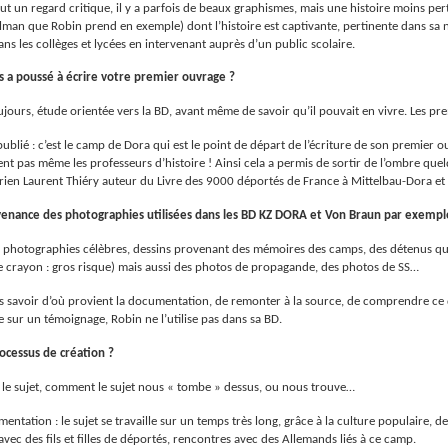
faut un regard critique, il y a parfois de beaux graphismes, mais une histoire moins pe
lman que Robin prend en exemple) dont l’histoire est captivante, pertinente dans sa nar
ns les collèges et lycées en intervenant auprès d’un public scolaire.
s a poussé à écrire votre premier ouvrage ?
jours, étude orientée vers la BD, avant même de savoir qu’il pouvait en vivre. Les prem
ublié : c’est le camp de Dora qui est le point de départ de l’écriture de son premier
nt pas même les professeurs d’histoire ! Ainsi cela a permis de sortir de l’ombre quel
orien Laurent Thiéry auteur du Livre des 9000 déportés de France à Mittelbau-Dora et 
ovenance des photographies utilisées dans les BD KZ DORA et Von Braun par exemp
s, photographies célèbres, dessins provenant des mémoires des camps, des détenus qu
 le crayon : gros risque) mais aussi des photos de propagande, des photos de SS…
urs savoir d’où provient la documentation, de remonter à la source, de comprendre ce q
 sur un témoignage, Robin ne l’utilise pas dans sa BD.
ocessus de création ?
e sujet, comment le sujet nous « tombe » dessus, ou nous trouve…
mentation : le sujet se travaille sur un temps très long, grâce à la culture populaire
ec des fils et filles de déportés, rencontres avec des Allemands liés à ce camp.