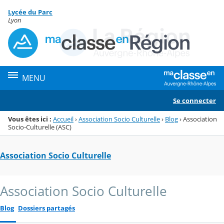
Panneau de gestion des cookies
Lycée du Parc
Menu de la rubrique
Contenu
Lyon
MENU
Se connecter
Vous êtes ici :
Accueil
›
Association Socio Culturelle
›
Blog
›
Association
Socio-Culturelle (ASC)
Association Socio Culturelle
Association Socio Culturelle
Blog
Dossiers partagés