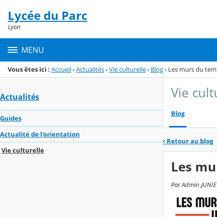
Panneau de gestion des cookies
Lycée du Parc
Menu de la rubrique
Contenu
Lyon
MENU
Vous êtes ici :
Accueil
›
Actualités
›
Vie culturelle
›
Blog
›
Les murs du temps
Vie cult
Actualités
Blog
Guides
Actualité de l'orientation
‹
Retour au blog
Vie culturelle
Les mur
Par Admin JUNIER