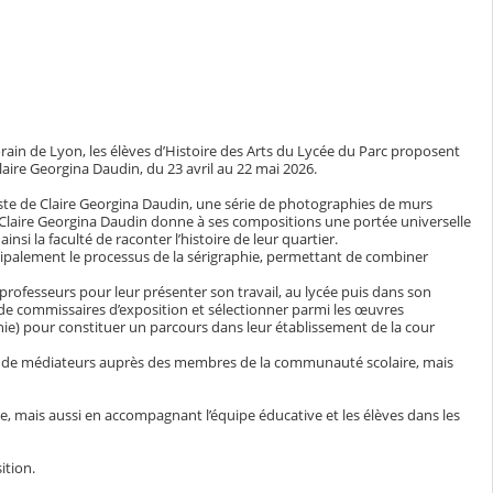
rain de Lyon, les élèves d’Histoire des Arts du Lycée du Parc proposent
Claire Georgina Daudin, du 23 avril au 22 mai 2026.
este de Claire Georgina Daudin, une série de photographies de murs
ps. Claire Georgina Daudin donne à ses compositions une portée universelle
nsi la faculté de raconter l’histoire de leur quartier.
ncipalement le processus de la sérigraphie, permettant de combiner
rs professeurs pour leur présenter son travail, au lycée puis dans son
e de commissaires d’exposition et sélectionner parmi les œuvres
ie) pour constituer un parcours dans leur établissement de la cour
ôle de médiateurs auprès des membres de la communauté scolaire, mais
ue, mais aussi en accompagnant l’équipe éducative et les élèves dans les
ition.