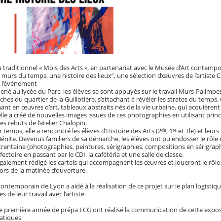
 traditionnel « Mois des Arts », en partenariat avec le Musée d’Art contempo
s murs du temps, une histoire des lieux”, une sélection d’œuvres de l’artiste 
 l’événement
mené au lycée du Parc, les élèves se sont appuyés sur le travail Murs-Palimp
iches du quartier de la Guillotière, s’attachant à révéler les strates du tem
ant en œuvres d’art, tableaux abstraits nés de la vie urbaine, qui acquièrent ai
elle a créé de nouvelles images issues de ces photographies en utilisant pri
es rebuts de l’atelier Chalopin.
temps, elle a rencontré les élèves d’Histoire des Arts (2ᵈᵉ, 1ʳᵉ et Tle) et leu
-Bénite. Devenus familiers de sa démarche, les élèves ont pu endosser le rôl
rentaine (photographies, peintures, sérigraphies, compositions en sérigraph
ectoire en passant par le CDI, la cafétéria et une salle de classe.
également rédigé les cartels qui accompagnent les œuvres et joueront le r
lors de la matinée d’ouverture.
ontemporain de Lyon a aidé à la réalisation de ce projet sur le plan logistiq
s de leur travail avec l’artiste.
e première année de prépa ECG ont réalisé la communication de cette expos
atiques