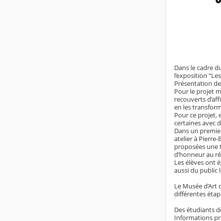
Dans le cadre du
l’exposition “Le
Présentation de
Pour le projet 
recouverts d’aff
en les transform
Pour ce projet, 
certaines avec d
Dans un premier 
atelier à Pierre
proposées une t
d’honneur au réf
Les élèves ont 
aussi du public 
Le Musée d’Art c
différentes étape
Des étudiants d
Informations pr