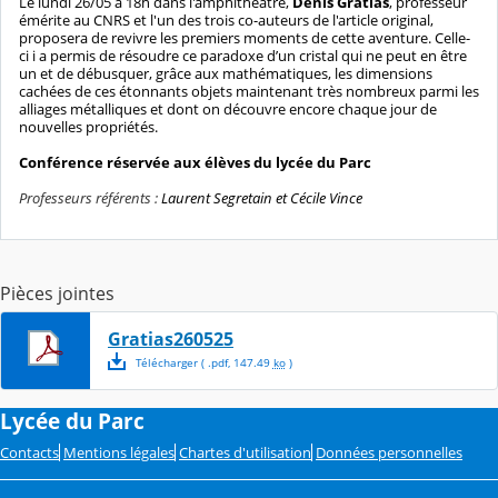
Le lundi 26/05 à 18h dans l'amphithéâtre,
Denis Gratias
, professeur
émérite au CNRS et l'un des trois co-auteurs de l'article original,
proposera de revivre les premiers moments de cette aventure. Celle-
ci i a permis de résoudre ce paradoxe d’un cristal qui ne peut en être
un et de débusquer, grâce aux mathématiques, les dimensions
cachées de ces étonnants objets maintenant très nombreux parmi les
alliages métalliques et dont on découvre encore chaque jour de
nouvelles propriétés.
Conférence réservée aux élèves du lycée du Parc
Professeurs référents :
Laurent Segretain et Cécile Vince
Pièces jointes
Gratias260525
Télécharger
( .
pdf
,
147.49
ko
)
Lycée du Parc
Contacts
Mentions légales
Chartes d'utilisation
Données personnelles