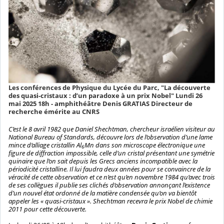
Les conférences de Physique du Lycée du Parc, "La découverte
des quasi-cristaux : d’un paradoxe à un prix Nobel" Lundi 26
mai 2025 18h - amphithéâtre Denis GRATIAS Directeur de
recherche émérite au CNRS
C’est le 8 avril 1982 que Daniel Shechtman, chercheur israélien visiteur au
National Bureau of Standards, découvre lors de l’observation d’une lame
mince d’alliage cristallin Al
Mn dans son microscope électronique une
6
figure de diffraction impossible, celle d’un cristal présentant une symétrie
quinaire que l’on sait depuis les Grecs anciens incompatible avec la
périodicité cristalline. Il lui faudra deux années pour se convaincre de la
véracité de cette observation et ce n’est qu’en novembre 1984 qu’avec trois
de ses collègues il publie ses clichés d’observation annonçant l’existence
d’un nouvel état ordonné de la matière condensée qu’on va bientôt
appeler les « quasi-cristaux ». Shechtman recevra le prix Nobel de chimie
2011 pour cette découverte.