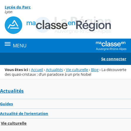
Panneau de gestion des cookies
Lycée du Parc
Menu de la rubrique
Contenu
Lyon
MENU
Se connecter
Vous êtes ici :
Accueil
›
Actualités
›
Vie culturelle
›
Blog
›
La découverte
des quasi-cristaux : d’un paradoxe à un prix Nobel
Actualités
Guides
Actualité de l'orientation
Vie culturelle