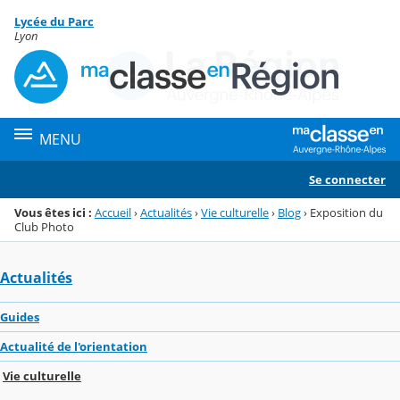
Panneau de gestion des cookies
Lycée du Parc
Menu de la rubrique
Contenu
Lyon
MENU
Se connecter
Vous êtes ici :
Accueil
›
Actualités
›
Vie culturelle
›
Blog
›
Exposition du
Club Photo
Actualités
Guides
Actualité de l'orientation
Vie culturelle