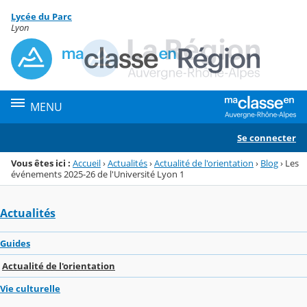
Panneau de gestion des cookies
Lycée du Parc
Menu de la rubrique
Contenu
Lyon
MENU
Se connecter
Vous êtes ici :
Accueil
›
Actualités
›
Actualité de l'orientation
›
Blog
›
Les
événements 2025-26 de l'Université Lyon 1
Actualités
Guides
Actualité de l'orientation
Vie culturelle