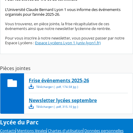
L’Université Claude Bernard Lyon 1 vous informe des événements
organisés pour l’année 2025-26.
Vous trouverez, en pièce jointe, la frise récapitulative de ces
événements ainsi que notre newsletter lycéenne de rentrée.
Pour vous inscrire à notre newsletter, vous pouvez passer par notre
Espace Lycéens :
Espace Lycéens Lyon 1 (univ-lyon1.fr)
Pièces jointes
Frise événements 2025-26
Télécharger
( .
pdf
,
174.58
ko
)
Newsletter lycées septembre
Télécharger
( .
pdf
,
315.10
ko
)
Lycée du Parc
Contacts
Mentions légales
Chartes d'utilisation
Données personnelles